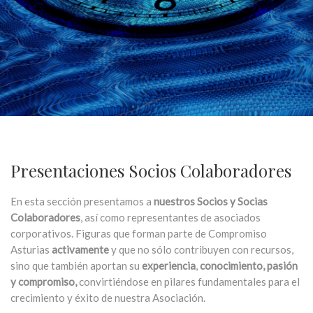
Presentaciones Socios Colaboradores
En esta sección presentamos a
nuestros Socios y Socias
Colaboradores
, así como representantes de asociados
corporativos. Figuras que forman parte de Compromiso
Asturias
activamente
y que no sólo contribuyen con recursos,
sino que también aportan su
experiencia
,
conocimiento,
pasión
y compromiso,
convirtiéndose en pilares fundamentales para el
crecimiento y éxito de nuestra Asociación.