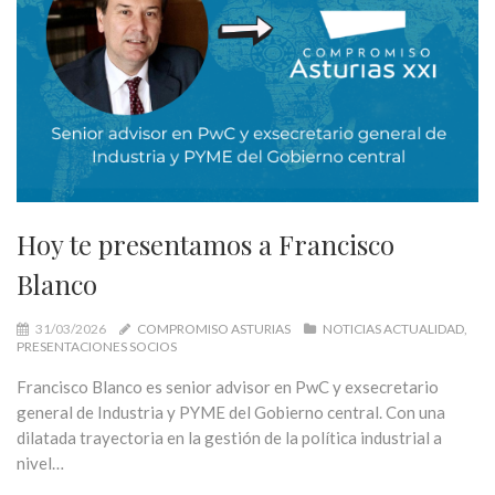
Hoy te presentamos a Francisco
Blanco
31/03/2026
COMPROMISO ASTURIAS
NOTICIAS ACTUALIDAD
PRESENTACIONES SOCIOS
Francisco Blanco es senior advisor en PwC y exsecretario
general de Industria y PYME del Gobierno central. Con una
dilatada trayectoria en la gestión de la política industrial a
nivel…