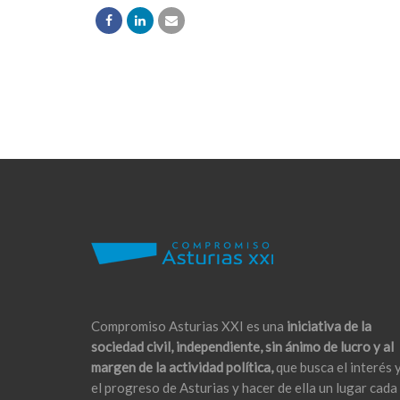
Compromiso Asturias XXI es una
iniciativa de la
sociedad civil, independiente, sin ánimo de lucro y al
margen de la actividad política,
que busca el interés 
el progreso de Asturias y hacer de ella un lugar cada