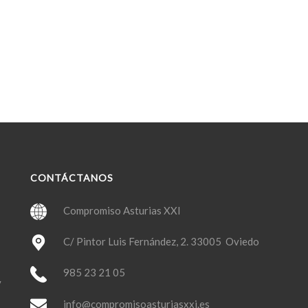
CONTÁCTANOS
Compromiso Asturias XXI
C/ Pintor Luis Fernández, 2. 33005 Oviedo
985 23 21 05
y
info@compromisoasturiasxxi.es