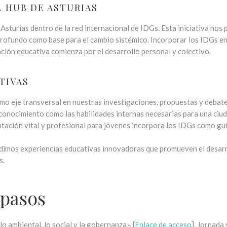
 HUB DE ASTURIAS
sturias dentro de la red internacional de IDGs. Esta iniciativa nos
ofundo como base para el cambio sistémico. Incorporar los IDGs en n
ción educativa comienza por el desarrollo personal y colectivo.
TIVAS
o eje transversal en nuestras investigaciones, propuestas y debate
conocimiento como las habilidades internas necesarias para una ciud
ntación vital y profesional para jóvenes incorpora los IDGs como guí
ndimos experiencias educativas innovadoras que promueven el desarr
s.
 pasos
o ambiental, lo social y la gobernanza». [
Enlace de acceso
]. Jornada