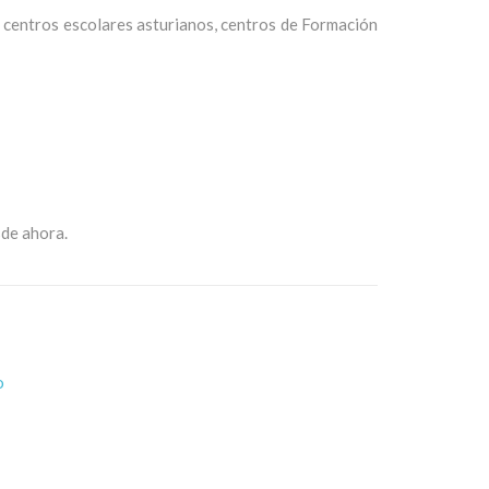
s centros escolares asturianos, centros de Formación
sde
ahora
.
o