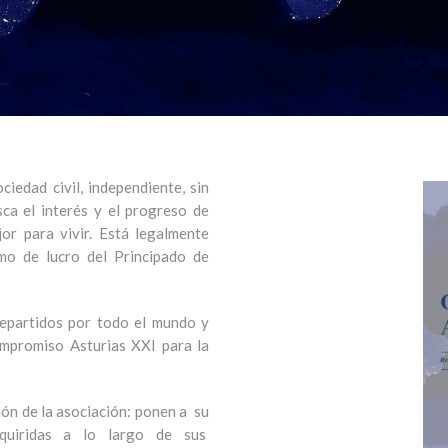
iedad civil, independiente, sin
sca el interés y el progreso de
or para vivir. Está legalmente
imo de lucro del Principado de
epartidos por todo el mundo y
ompromiso Asturias XXI para la
ón de la asociación: ponen a su
adquiridas a lo largo de sus