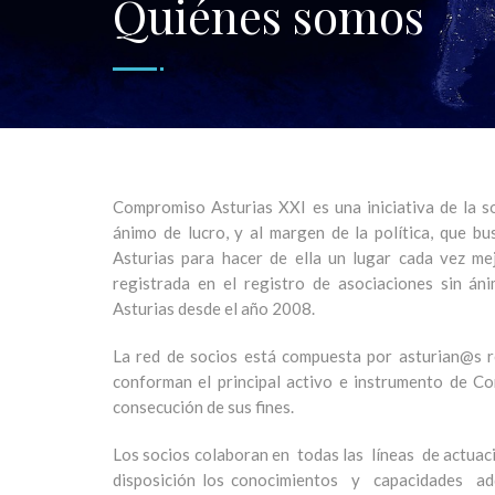
Quiénes somos
Compromiso Asturias XXI es una iniciativa de la soc
ánimo de lucro, y al margen de la política, que bu
Asturias para hacer de ella un lugar cada vez mej
registrada en el registro de asociaciones sin án
Asturias desde el año 2008.
La red de socios está compuesta por asturian@s r
conforman el principal activo e instrumento de C
consecución de sus fines.
Los socios colaboran en todas las líneas de actuaci
disposición los conocimientos y capacidades 