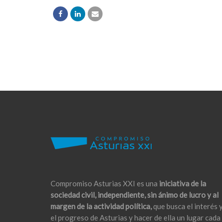
Compromiso Asturias XXI es una
iniciativa de la
sociedad civil, independiente, sin ánimo de lucro y al
margen de la actividad política,
que busca el interés 
el progreso de Asturias y hacer de ella un lugar cada