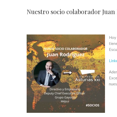
Nuestro socio colaborador Juan
Hoy 
tien
Escu
Link
Adem
Exce
nues