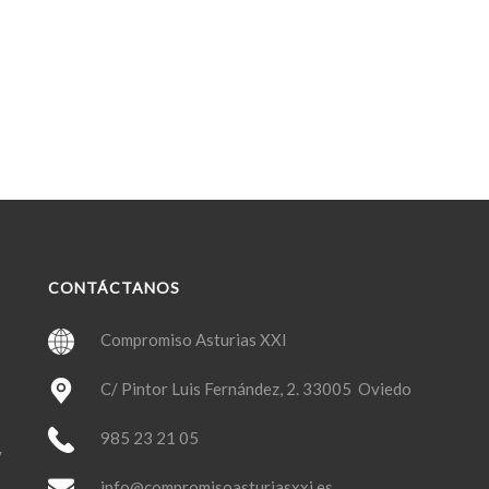
CONTÁCTANOS
Compromiso Asturias XXI
C/ Pintor Luis Fernández, 2. 33005 Oviedo
985 23 21 05
y
info@compromisoasturiasxxi.es