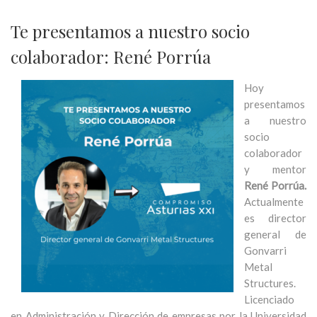
Te presentamos a nuestro socio
colaborador: René Porrúa
Hoy
presentamos
a nuestro
socio
colaborador
y mentor
René Porrúa.
Actualmente
es director
general de
Gonvarri
Metal
Structures.
Licenciado
en Administración y Dirección de empresas por la Universidad