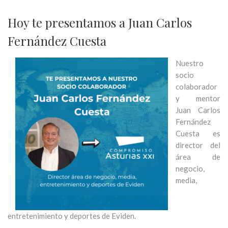
Hoy te presentamos a Juan Carlos
Fernández Cuesta
Nuestro
socio
colaborador
y mentor
Juan Carlos
Fernández
Cuesta es
director del
área de
negocio,
media,
entretenimiento y deportes de Eviden.