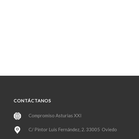
CONTÁCTANOS
Compromiso Asturias XXI
C/ Pintor Luis Fernández, 2. 33005 Oviedo