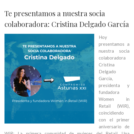
Te presentamos a nuestra socia
colaboradora: Cristina Delgado García
Hoy
presentamos a
nuestra socia
colaboradora
Cristina
Delgado
García,
presidenta y
fundadora
Women in
Retail (WiR),
coincidiendo
con el primer
aniversario de
WiR: La primera comunidad de mujeres del Retail. Una