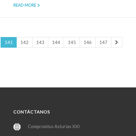
READ MORE
141
142
143
144
145
146
147
CONTÁCTANOS
Compromiso Asturias XXI