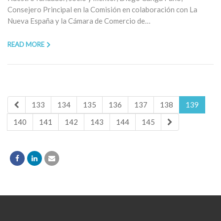
Consejero Principal en la Comisión en colaboración con La
Nueva España y la Cámara de Comercio de…
READ MORE
133
134
135
136
137
138
139
140
141
142
143
144
145