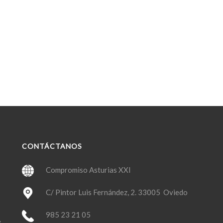
CONTÁCTANOS
Compromiso Asturias XXI
C/ Pintor Luis Fernández, 2. 33005 Oviedo
985 23 21 05
y