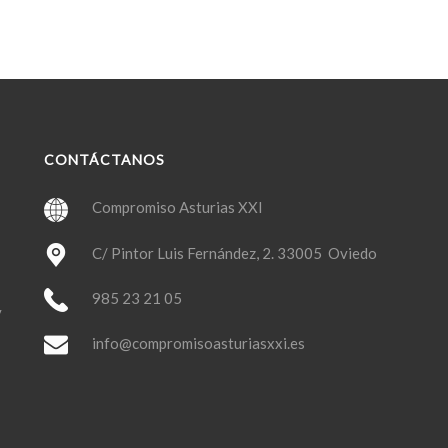
CONTÁCTANOS
Compromiso Asturias XXI
C/ Pintor Luis Fernández, 2. 33005 Oviedo
985 23 21 05
y
info@compromisoasturiasxxi.es