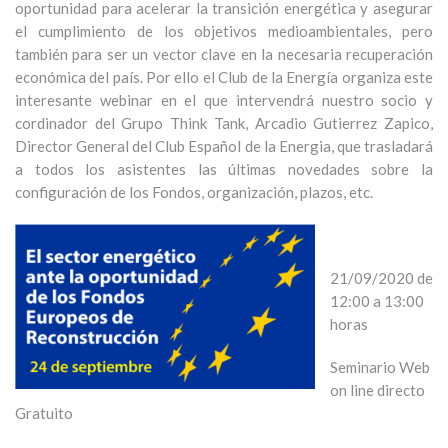
oportunidad para acelerar la transición energética y asegurar
el cumplimiento de los objetivos medioambientales, pero
también para ser un vector clave en la necesaria recuperación
económica del país. Por ello el Club de la Energía organiza este
interesante webinar en el que intervendrá nuestro socio y
cordinador del Grupo Think Tank, Arcadio Gutierrez Zapico,
Director General del Club Español de la Energia, que trasladará
a todos los asistentes las últimas novedades sobre la
configuración de los Fondos, organización, plazos, etc.
21/09/2020 de
12:00 a 13:00
horas
Seminario Web
on line directo
Gratuito