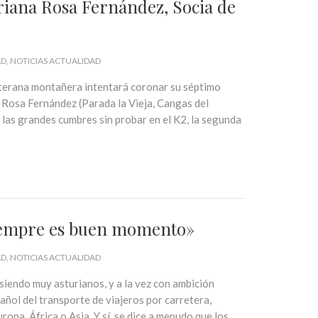
turiana Rosa Fernández, Socia de
AD
NOTICIAS ACTUALIDAD
terana montañera intentará coronar su séptimo
Rosa Fernández (Parada la Vieja, Cangas del
 las grandes cumbres sin probar en el K2, la segunda
iempre es buen momento»
AD
NOTICIAS ACTUALIDAD
endo muy asturianos, y a la vez con ambición
añol del transporte de viajeros por carretera,
opa, África o Asia. Y sí, se dice a menudo que los