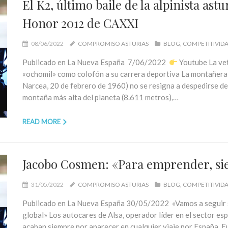
El K2, último baile de la alpinista as
Honor 2012 de CAXXI
08/06/2022
COMPROMISO ASTURIAS
BLOG
COMPETITIVID
Publicado en La Nueva España 7/06/2022
Youtube La ve
«ochomil» como colofón a su carrera deportiva La montañera 
Narcea, 20 de febrero de 1960) no se resigna a despedirse de
montaña más alta del planeta (8.611 metros),…
READ MORE
Jacobo Cosmen: «Para emprender, s
31/05/2022
COMPROMISO ASTURIAS
BLOG
COMPETITIVID
Publicado en La Nueva España 30/05/2022 «Vamos a seguir si
global» Los autocares de Alsa, operador líder en el sector esp
acaban siempre por aparecer en cualquier viaje por España, Eur