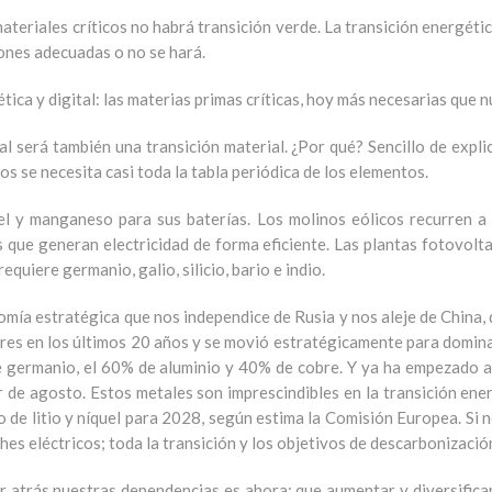
materiales críticos no habrá transición verde. La transición energét
ones adecuadas o no se hará.
tica y digital: las materias primas críticas, hoy más necesarias que 
al será también una transición material. ¿Por qué? Sencillo de expl
os se necesita casi toda la tabla periódica de los elementos.
quel y manganeso para sus baterías. Los molinos eólicos recurren a 
que generan electricidad de forma eficiente. Las plantas fotovoltaic
equiere germanio, galio, silicio, bario e indio.
mía estratégica que nos independice de Rusia y nos aleje de China,
beres en los últimos 20 años y se movió estratégicamente para domin
de germanio, el 60% de aluminio y 40% de cobre. Y ya ha empezado a
 de agosto. Estos metales son imprescindibles en la transición ene
tro de litio y níquel para 2028, según estima la Comisión Europea. S
ches eléctricos; toda la transición y los objetivos de descarbonizac
 atrás nuestras dependencias es ahora; que aumentar y diversificar 