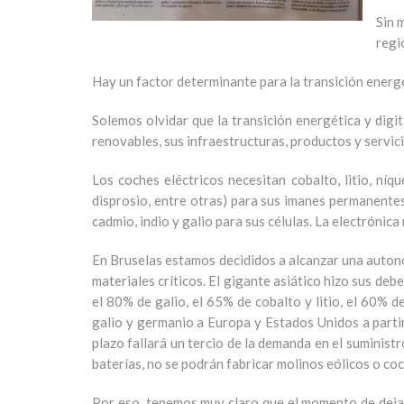
Sin 
regi
Hay un factor determinante para la transición energé
Solemos olvidar que la transición energética y digit
renovables, sus infraestructuras, productos y servici
Los coches eléctricos necesitan cobalto, litio, ní
disprosio, entre otras) para sus imanes permanentes 
cadmio, indio y galio para sus células. La electrónica r
En Bruselas estamos decididos a alcanzar una autono
materiales críticos. El gigante asiático hizo sus de
el 80% de galio, el 65% de cobalto y litio, el 60% 
galio y germanio a Europa y Estados Unidos a partir
plazo fallará un tercio de la demanda en el suminis
baterías, no se podrán fabricar molinos eólicos o co
Por eso, tenemos muy claro que el momento de dejar