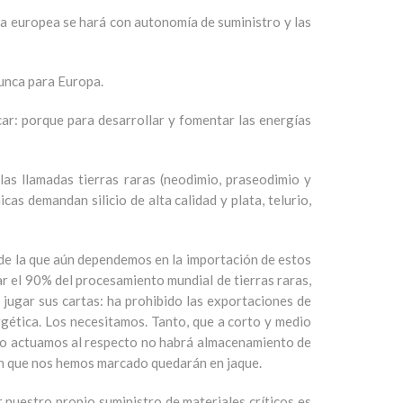
ica europea se hará con autonomía de suministro y las
nunca para Europa.
icar: porque para desarrollar y fomentar las energías
las llamadas tierras raras (neodimio, praseodimio y
as demandan silicio de alta calidad y plata, telurio,
 de la que aún dependemos en la importación de estos
ar el 90% del procesamiento mundial de tierras raras,
 jugar sus cartas: ha prohibido las exportaciones de
rgética. Los necesitamos. Tanto, que a corto y medio
i no actuamos al respecto no habrá almacenamiento de
ión que nos hemos marcado quedarán en jaque.
nuestro propio suministro de materiales críticos es