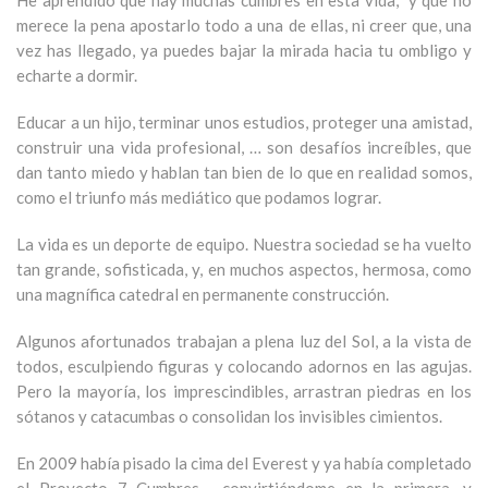
He aprendido que hay muchas cumbres en esta vida, y que no
merece la pena apostarlo todo a una de ellas, ni creer que, una
vez has llegado, ya puedes bajar la mirada hacia tu ombligo y
echarte a dormir.
Educar a un hijo, terminar unos estudios, proteger una amistad,
construir una vida profesional, … son desafíos increíbles, que
dan tanto miedo y hablan tan bien de lo que en realidad somos,
como el triunfo más mediático que podamos lograr.
La vida es un deporte de equipo. Nuestra sociedad se ha vuelto
tan grande, sofisticada, y, en muchos aspectos, hermosa, como
una magnífica catedral en permanente construcción.
Algunos afortunados trabajan a plena luz del Sol, a la vista de
todos, esculpiendo figuras y colocando adornos en las agujas.
Pero la mayoría, los imprescindibles, arrastran piedras en los
sótanos y catacumbas o consolidan los invisibles cimientos.
En 2009 había pisado la cima del Everest y ya había completado