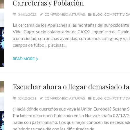
Carreteras y Población
04/01/2022
COMPROMISO ASTURIAS
BLOG
COMPETITIVID
La cercanía de los Apalaches a las montañas del surocciden
Vidal Gago, socio colaborador de CAXXI, Ingeniero de Caminos
a una ciudad, con anchas avenidas, con buenos colegios, y ya lo
campos de fútbol, piscinas,…
READ MORE
Escuchar ahora o llegar demasiado t
03/12/2021
COMPROMISO ASTURIAS
BLOG
COMPETITIVID
¿Hacia dónde queremos que vaya la Unión Europea? Susana S
Parlamento Europeo Publicado en La Nueva España 02/12/2021
nadie con paternalismo. Los que mejor conocen las necesidades
peleándose cada día con las dificultades de…