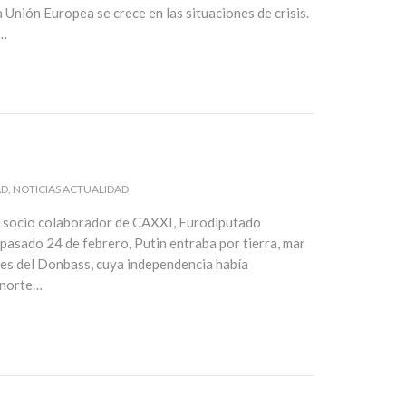
 Unión Europea se crece en las situaciones de crisis.
s…
AD
NOTICIAS ACTUALIDAD
 socio colaborador de CAXXI, Eurodiputado
pasado 24 de febrero, Putin entraba por tierra, mar
iones del Donbass, cuya independencia había
l norte…