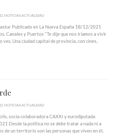
AD
NOTICIAS ACTUALIDAD
te astur Publicado en La Nueva España 18/12/2021
, Canales y Puertos “Te dije que nos iríamos a vivir
 ves. Una ciudad capital de provincia, con cines,
arde
AD
NOTICIAS ACTUALIDAD
olís, socia colaboradora CAXXI y eurodiputada
 Desde la política no se debe tratar a nada ni a
 de un territorio son las personas que viven en él,