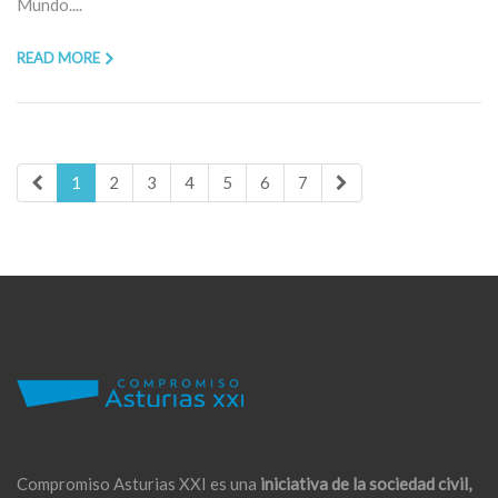
Mundo....
READ MORE
1
2
3
4
5
6
7
Compromiso Asturias XXI es una
iniciativa de la sociedad civil,