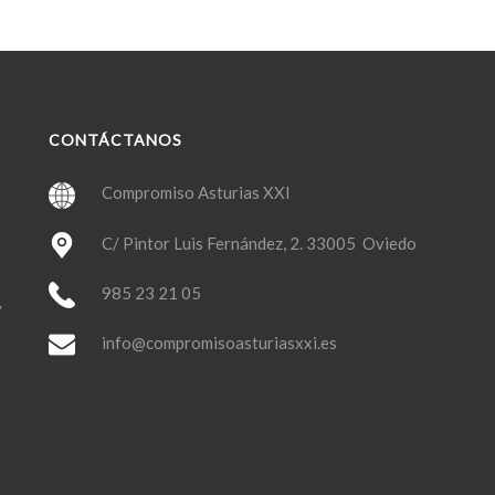
CONTÁCTANOS
Compromiso Asturias XXI
C/ Pintor Luis Fernández, 2. 33005 Oviedo
985 23 21 05
y
info@compromisoasturiasxxi.es