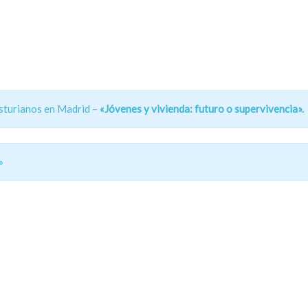
sturianos en Madrid –
«Jóvenes y vivienda: futuro o supervivencia».
»