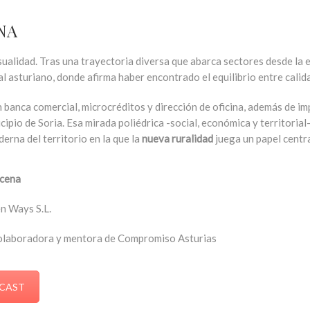
ENA
asualidad. Tras una trayectoria diversa que abarca sectores desde la
al asturiano, donde afirma haber encontrado el equilibrio entre calid
n banca comercial, microcréditos y dirección de oficina, además de imp
ipio de Soria. Esa mirada poliédrica -social, económica y territoria
rna del territorio en la que la
nueva ruralidad
juega un papel centra
cena
n Ways S.L.
olaboradora y mentora de Compromiso Asturias
CAST