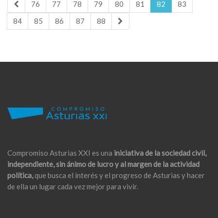
76
77
78
79
80
81
82
83
84
85
86
87
88
Compromiso Asturias XXI es una
iniciativa de la sociedad civil,
independiente, sin ánimo de lucro y al margen de la actividad
política,
que busca el interés y el progreso de Asturias y hacer
de ella un lugar cada vez mejor para vivir.