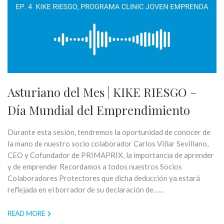
Asturiano del Mes | KIKE RIESGO –
Día Mundial del Emprendimiento
Durante esta sesión, tendremos la oportunidad de conocer de
la mano de nuestro socio colaborador Carlos Villar Sevillano,
CEO y Cofundador de PRIMAPRIX, la importancia de aprender
y de emprender Recordamos a todos nuestros Socios
Colaboradores Protectores que dicha deducción ya estará
reflejada en el borrador de su declaración de…...
READ MORE