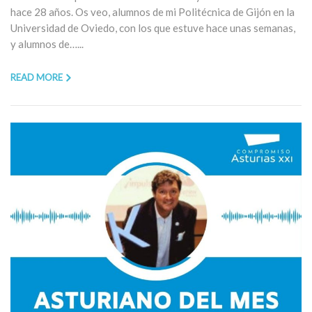
hace 28 años. Os veo, alumnos de mi Politécnica de Gijón en la
Universidad de Oviedo, con los que estuve hace unas semanas,
y alumnos de…...
READ MORE