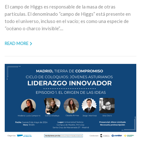
El campo de Higgs es responsable de la masa de otras
partículas. El denominado “campo de Higgs” está presente en
todo el universo, incluso en el vacío; es como una especie de
“océano o charco invisible”....
READ MORE