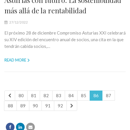
Asturias con futuro: La sostenibilidad
más allá de la rentabilidad
27/12/2022
El próximo 28 de diciembre Compromiso Asturias XXI celebrará
su XIV edición del encuentro anual de socios, una cita en la que
tendrán cabida socios,…
READ MORE
80
81
82
83
84
85
86
87
88
89
90
91
92