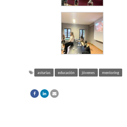
asturias
educación
jóvenes
mentoring