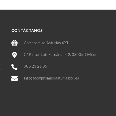
CONTÁCTANOS
Compromiso Asturias XXI
C/ Pintor Luis Fernández, 2. 33005 Oviedo
985 23 21 05
y
info@compromisoasturiasxxi.es