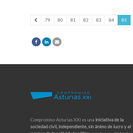
79
80
81
82
83
84
85
Compromiso Asturias XXI es una
iniciativa de la
sociedad civil, independiente, sin ánimo de lucro y al