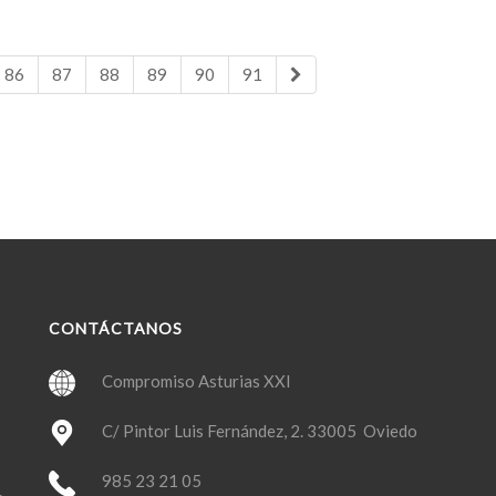
86
87
88
89
90
91
CONTÁCTANOS
Compromiso Asturias XXI
C/ Pintor Luis Fernández, 2. 33005 Oviedo
985 23 21 05