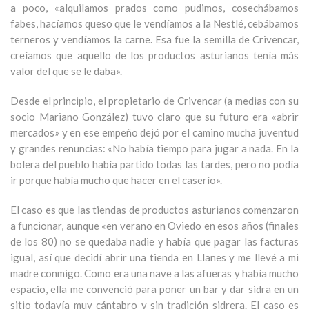
a poco, «alquilamos prados como pudimos, cosechábamos
fabes, hacíamos queso que le vendíamos a la Nestlé, cebábamos
terneros y vendíamos la carne. Esa fue la semilla de Crivencar,
creíamos que aquello de los productos asturianos tenía más
valor del que se le daba».
Desde el principio, el propietario de Crivencar (a medias con su
socio Mariano González) tuvo claro que su futuro era «abrir
mercados» y en ese empeño dejó por el camino mucha juventud
y grandes renuncias: «No había tiempo para jugar a nada. En la
bolera del pueblo había partido todas las tardes, pero no podía
ir porque había mucho que hacer en el caserío».
El caso es que las tiendas de productos asturianos comenzaron
a funcionar, aunque «en verano en Oviedo en esos años (finales
de los 80) no se quedaba nadie y había que pagar las facturas
igual, así que decidí abrir una tienda en Llanes y me llevé a mi
madre conmigo. Como era una nave a las afueras y había mucho
espacio, ella me convenció para poner un bar y dar sidra en un
sitio todavía muy cántabro y sin tradición sidrera. El caso es