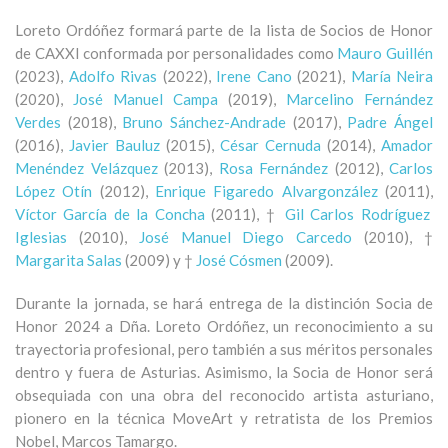
Loreto Ordóñez formará parte de la lista de Socios de Honor
de CAXXI conformada por personalidades como
Mauro Guillén
(2023),
Adolfo Rivas
(2022),
Irene Cano
(2021),
María Neira
(2020),
José Manuel Campa
(2019),
Marcelino Fernández
Verdes
(2018),
Bruno Sánchez-Andrade
(2017),
Padre Ángel
(2016),
Javier Bauluz
(2015),
César Cernuda
(2014),
Amador
Menéndez Velázquez
(2013),
Rosa Fernández
(2012),
Carlos
López Otín
(2012),
Enrique Figaredo Alvargonzález
(2011),
Víctor García de la Concha
(2011), †
Gil Carlos Rodríguez
Iglesias
(2010),
José Manuel Diego Carcedo
(2010), †
Margarita Salas
(2009) y †
José Cósmen
(2009).
Durante la jornada, se hará entrega de la distinción Socia de
Honor 2024 a Dña. Loreto Ordóñez, un reconocimiento a su
trayectoria profesional, pero también a sus méritos personales
dentro y fuera de Asturias. Asimismo, la Socia de Honor será
obsequiada con una obra del reconocido artista asturiano,
pionero en la técnica MoveArt y retratista de los Premios
Nobel, Marcos Tamargo.