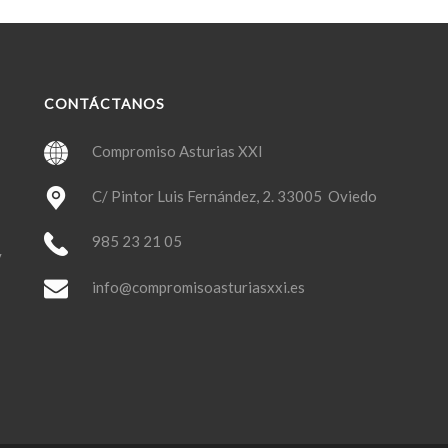
CONTÁCTANOS
Compromiso Asturias XXI
C/ Pintor Luis Fernández, 2. 33005 Oviedo
985 23 21 05
y
info@compromisoasturiasxxi.es