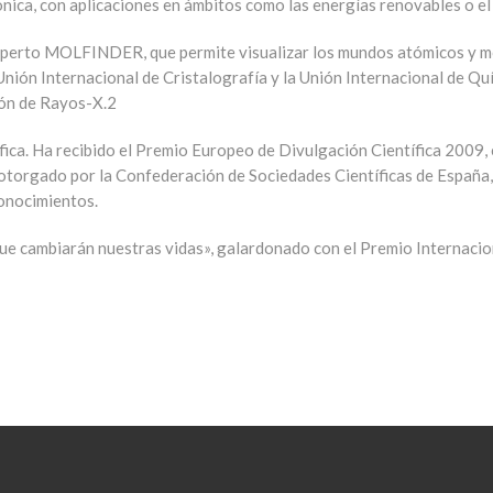
ónica, con aplicaciones en ámbitos como las energías renovables o el 
 experto MOLFINDER, que permite visualizar los mundos atómicos y m
 la Unión Internacional de Cristalografía y la Unión Internacional de 
ón de Rayos-X.2​
fica. Ha recibido el Premio Europeo de Divulgación Científica 2009, 
, otorgado por la Confederación de Sociedades Científicas de España
conocimientos.
s que cambiarán nuestras vidas», galardonado con el Premio Internaci