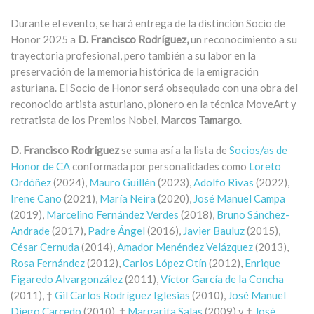
Durante el evento, se hará entrega de la distinción Socio de
Honor 2025 a
D. Francisco Rodríguez,
un reconocimiento a su
trayectoria profesional, pero también a su labor en la
preservación de la memoria histórica de la emigración
asturiana. El Socio de Honor será obsequiado con una obra del
reconocido artista asturiano, pionero en la técnica MoveArt y
retratista de los Premios Nobel,
Marcos Tamargo
.
D. Francisco Rodríguez
se suma así a la lista de
Socios/as de
Honor de CA
conformada por personalidades como
Loreto
Ordóñez
(2024),
Mauro Guillén
(2023),
Adolfo Rivas
(2022),
Irene Cano
(2021),
María Neira
(2020),
José Manuel Campa
(2019),
Marcelino Fernández Verdes
(2018),
Bruno Sánchez-
Andrade
(2017),
Padre Ángel
(2016),
Javier Bauluz
(2015),
César Cernuda
(2014),
Amador Menéndez Velázquez
(2013),
Rosa Fernández
(2012),
Carlos López Otín
(2012),
Enrique
Figaredo Alvargonzález
(2011),
Víctor García de la Concha
(2011), †
Gil Carlos Rodríguez Iglesias
(2010),
José Manuel
Diego Carcedo
(2010), †
Margarita Salas
(2009) y †
José