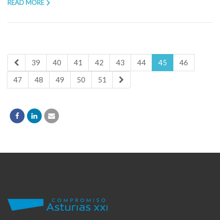
READ MORE
39
40
41
42
43
44
45
46
47
48
49
50
51