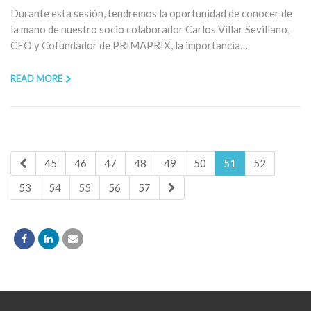
Durante esta sesión, tendremos la oportunidad de conocer de
la mano de nuestro socio colaborador Carlos Villar Sevillano,
CEO y Cofundador de PRIMAPRIX, la importancia…
READ MORE
45
46
47
48
49
50
51
52
53
54
55
56
57