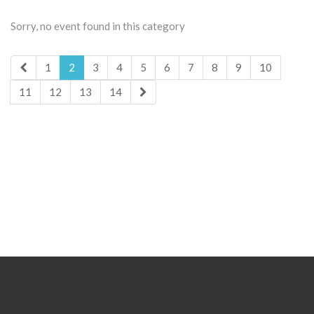
Sorry, no event found in this category
1
2
3
4
5
6
7
8
9
10
11
12
13
14