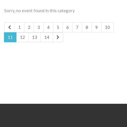
Sorry, no event found in this category
1
2
3
4
5
6
7
8
9
10
11
12
13
14