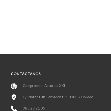
CONTÁCTANOS
Compromiso Asturias XXI
C/ Pintor Luis Fernández, 2. 33005 Oviedo
985 23 21 05