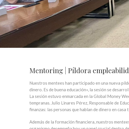
Mentoring | Píldora empleabilid
Nuestros mentees
han participado en una nueva píld
dinero.
Es de buena educación», la sesión se desarroll
La sesión estuvo enmarcada en la
Global Money We
tempranas
.
Julio Linares Pérez
, Responsable de Edu
finanzas: l
as personas que hablan de dinero en casa 
Además de la formación financiera, nuestros mentees
organismo desempeña hoy un papel crucial dentro d