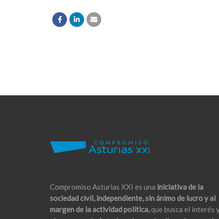
Compromiso Asturias XXI es una
iniciativa de la
sociedad civil, independiente, sin ánimo de lucro y al
margen de la actividad política,
que busca el interés 