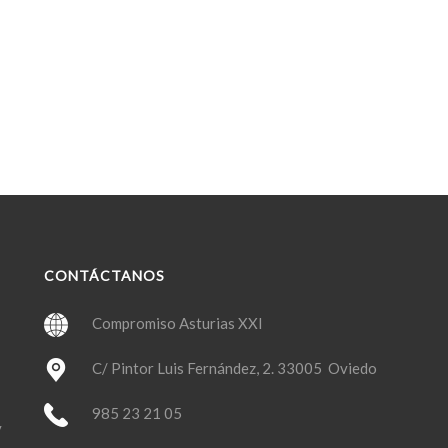
CONTÁCTANOS
Compromiso Asturias XXI
C/ Pintor Luis Fernández, 2. 33005 Oviedo
985 23 21 05
y