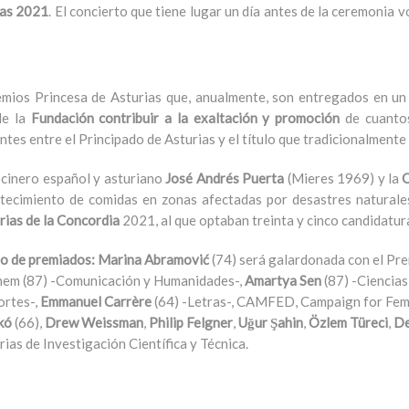
ias 2021
. El concierto que tiene lugar un día antes de la ceremonia v
mios Princesa de Asturias que, anualmente, son entregados en un
de la
Fundación contribuir a la exaltación y promoción
de cuantos
entes entre el Principado de Asturias y el título que tradicionalment
ocinero español y asturiano
José Andrés Puerta
(Mieres 1969) y la
O
tecimiento de comidas en zonas afectadas por desastres naturale
rias de la Concordia
2021, al que optaban treinta y cinco candidatura
o de premiados: Marina Abramović
(74) será galardonada con el Prem
nem (87) -Comunicación y Humanidades-,
Amartya Sen
(87) -Ciencias
rtes-,
Emmanuel Carrère
(64) -Letras-, CAMFED, Campaign for Fem
kó
(66),
Drew Weissman
,
Philip Felgner
,
Uğur Şahin
,
Özlem Türeci
,
De
rias de Investigación Científica y Técnica.