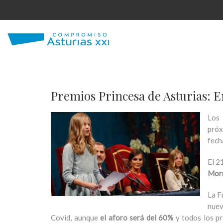
Premios Princesa de Asturias: 
Los 
pró
fech
El 2
Mor
La F
nuev
Covid, aunque
el aforo será del 60%
y todos los pr