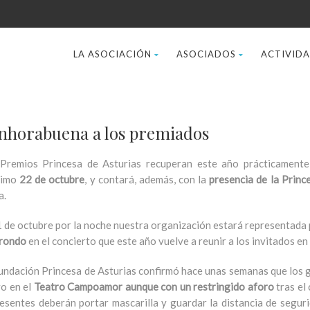
LA ASOCIACIÓN
ASOCIADOS
ACTIVID
Enhorabuena a los premiados
Premios Princesa de Asturias recuperan este año prácticamente
ximo
22 de octubre
, y contará, además, con la
presencia de la Princ
a.
1 de octubre por la noche nuestra organización estará representada
rondo
en el concierto que este año vuelve a reunir a los invitados en 
undación Princesa de Asturias confirmó hace unas semanas que los g
o en el
Teatro Campoamor aunque con un restringido aforo
tras el
esentes deberán portar mascarilla y guardar la distancia de segurid