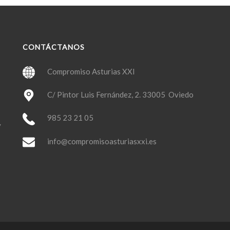
CONTÁCTANOS
Compromiso Asturias XXI
C/ Pintor Luis Fernández, 2. 33005 Oviedo
985 23 21 05
y
info@compromisoasturiasxxi.es