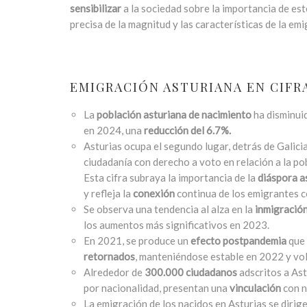
sensibilizar
a la sociedad sobre la importancia de est
precisa de la magnitud y las características de la e
EMIGRACIÓN ASTURIANA EN CIFR
La
población asturiana de nacimiento
ha disminui
en 2024, una
reducción del 6.7%.
Asturias ocupa el segundo lugar, detrás de Galici
ciudadanía con derecho a voto en relación a la pob
Esta cifra subraya la importancia de la
diáspora a
y refleja la
conexión
continua de los emigrantes co
Se observa una tendencia al alza en la
inmigració
los aumentos más significativos en 2023.
En 2021, se produce un
efecto postpandemia
que
retornados
, manteniéndose estable en 2022 y vo
Alrededor de
300.000 ciudadanos
adscritos a Ast
por nacionalidad, presentan una
vinculación
con n
La emigración de los nacidos en Asturias se dirig