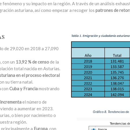
e fenómeno y su impacto en la región. A través de un análisis exhaust
migración asturiana, así como empezar a recoger los
patrones de reto
AS
do de 29,020 en 2018 a 27,090
a, con un
13,92 % de censo
de la
lación total nacida en Asturias.
sturiana en el proceso electoral
n su tierra natal.
n
con
Cuba y Francia
mostrando
incrementa
el número de
lviendo a aumentar en 2023.
urias, o bien por nacimiento o
uestra región.
e principalmente a
Europa
, con