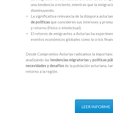
una tendencia creciente, mientras que la emigrac
disminuyendo.
La significativa relevancia de la diáspora asturi
de políticas
que consideren sus intereses y promue
y retorno (físico o intelectual).
El retorno de emigrantes a Asturias ha experime
eventos económicos globales como la crisis financi
Desde Compromiso Asturias radicamos la importanci
analizando las
tendencias migratorias
y
políticas pú
necesidades y desafíos
de la población asturiana, ta
retorno a la región.
LEER INFORME