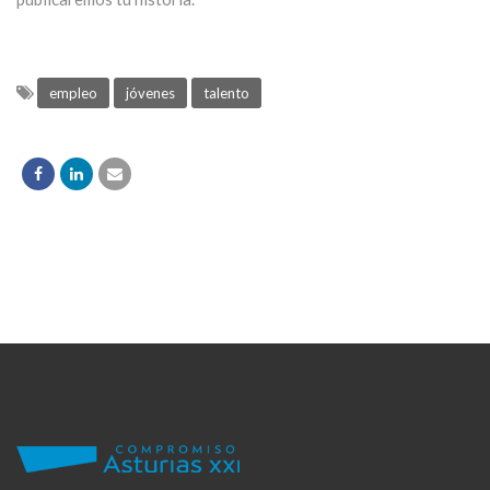
empleo
jóvenes
talento