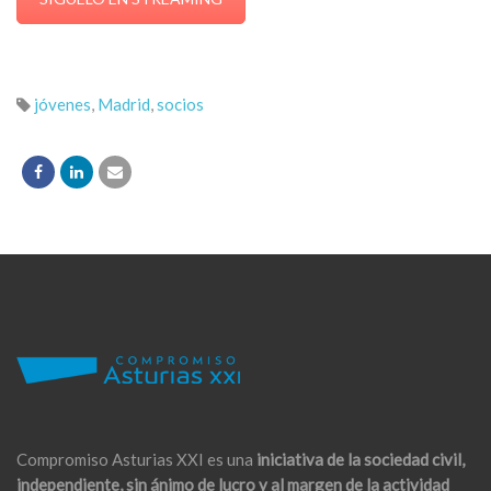
jóvenes
,
Madrid
,
socios
Compromiso Asturias XXI es una
iniciativa de la sociedad civil,
independiente, sin ánimo de lucro y al margen de la actividad