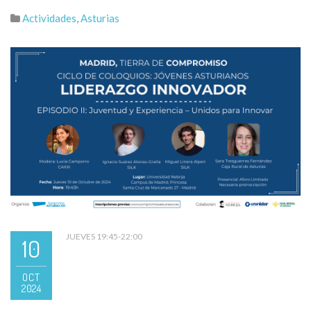
Actividades
,
Asturias
JUEVES 19:45-22:00
10
OCT
2024