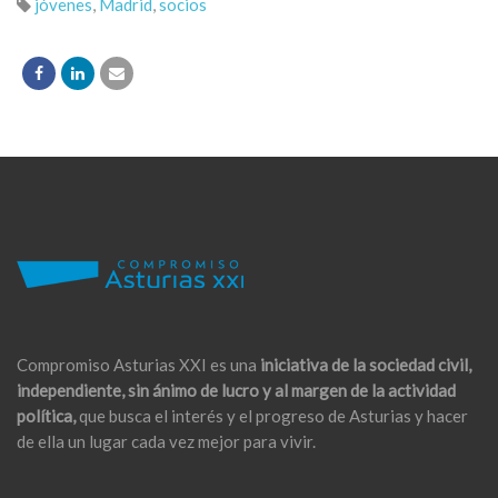
jóvenes
,
Madrid
,
socios
Compromiso Asturias XXI es una
iniciativa de la sociedad civil,
independiente, sin ánimo de lucro y al margen de la actividad
política,
que busca el interés y el progreso de Asturias y hacer
de ella un lugar cada vez mejor para vivir.