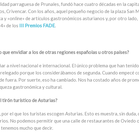
lidad parraguesa de Prunales, fundó hace cuatro décadas en la capita
os, Crivencar. Con los años, aquel pequeño negocio de la plaza San 
ca y «online» de artículos gastronómicos asturianos y, por otro lado, 
24» de los
III Premios FADE
.
 que envidiar a los de otras regiones españolas u otros países?
r a nivel nacional e internacional. El único problema que han teni
s relegado porque los considerábamos de segunda. Cuando empecé c
 de fuera. Por suerte, eso ha cambiado. Nos ha costado años de promo
queza gastronómica y cultural.
 tirón turístico de Asturias?
por el que los turistas escogen Asturias. Esto es muestra, sin duda, 
torios. No podemos permitir que una calle de restaurantes de Oviedo o
ra tenemos mucho que decir.