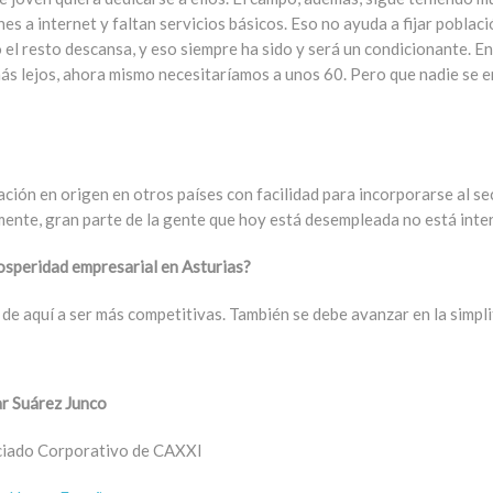
 a internet y faltan servicios básicos. Eso no ayuda a fijar población
o el resto descansa, y eso siempre ha sido y será un condicionante. E
 más lejos, ahora mismo necesitaríamos a unos 60. Pero que nadie se 
tación en origen en otros países con facilidad para incorporarse al 
ente, gran parte de la gente que hoy está desempleada no está inter
osperidad empresarial en Asturias?
 de aquí a ser más competitivas. También se debe avanzar en la simplif
r Suárez Junco
iado Corporativo de CAXXI