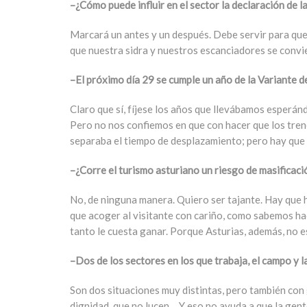
–¿Cómo puede influir en el sector la declaración de 
Marcará un antes y un después. Debe servir para que
que nuestra sidra y nuestros escanciadores se convie
–El próximo día 29 se cumple un año de la Variante 
Claro que sí, fíjese los años que llevábamos esperándo
Pero no nos confiemos en que con hacer que los tren
separaba el tiempo de desplazamiento; pero hay que s
–¿Corre el turismo asturiano un riesgo de masificaci
No, de ninguna manera. Quiero ser tajante. Hay que 
que acoger al visitante con cariño, como sabemos hac
tanto le cuesta ganar. Porque Asturias, además, no e
–Dos de los sectores en los que trabaja, el campo y l
Son dos situaciones muy distintas, pero también co
dignidad, que no lucen… Y eso no ayuda a que la gent