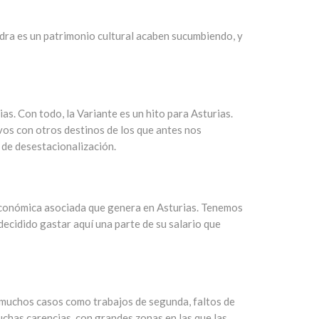
idra es un patrimonio cultural acaben sucumbiendo, y
ias. Con todo, la Variante es un hito para Asturias.
vos con otros destinos de los que antes nos
 de desestacionalización.
d económica asociada que genera en Asturias. Tenemos
ecidido gastar aquí una parte de su salario que
 muchos casos como trabajos de segunda, faltos de
uchas carencias, con grandes zonas en las que las