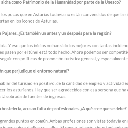
la sidra como Patrimonio de la Humanidad por parte de la Unesco?
 los pocos que en Asturias todavía no están convencidos de que la s
rtan en los iconos de Asturias.
de
Pajares
. ¿Es también un antes y un después para la región?
la. Y eso que los inicios no han sido los mejores con tantas incidenc
es pasen por el túnel está todo hecho. Ahora podemos ser competiti
eguir con políticas de promoción turística general, y especialmente
ón que perjudique el entorno natural?
hablar del turismo en positivo, de la cantidad de empleo y activida
er los asturianos. Hay que ser agradecidos con esa persona que ha d
stá sobrada de fuentes de ingresos.
a hostelería, acusan falta de profesionales. ¿A qué cree que se debe?
n grandes puntos en común. Ambas profesiones son vistas todavía en
e joven quiera dedicarse a ellos. El campo, además, sigue teniendo m