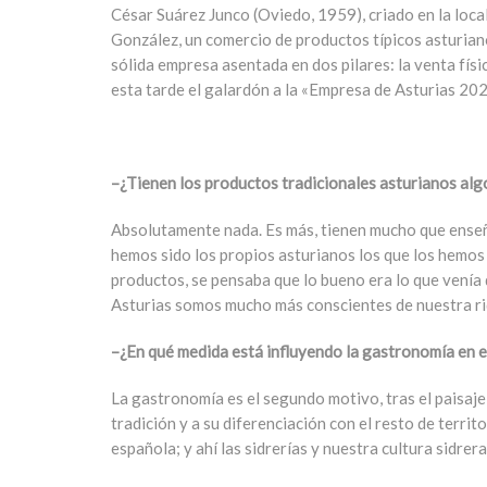
César Suárez Junco (Oviedo, 1959), criado en la loca
González, un comercio de productos típicos asturian
sólida empresa asentada en dos pilares: la venta físi
esta tarde el galardón a la «Empresa de Asturias 20
–¿Tienen los productos tradicionales asturianos algo
Absolutamente nada. Es más, tienen mucho que enseña
hemos sido los propios asturianos los que los hemo
productos, se pensaba que lo bueno era lo que venía
Asturias somos mucho más conscientes de nuestra ri
–¿En qué medida está influyendo la gastronomía en el
La gastronomía es el segundo motivo, tras el paisaje, 
tradición y a su diferenciación con el resto de terri
española; y ahí las sidrerías y nuestra cultura sidre