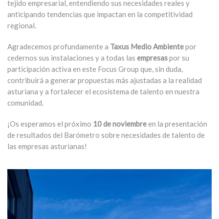
tejido empresarial, entendiendo sus necesidades reales y
anticipando tendencias que impactan en la competitividad
regional.
Agradecemos profundamente a
Taxus Medio Ambiente
por
cedernos sus instalaciones y a todas las
empresas
por su
participación activa en este Focus Group que, sin duda,
contribuirá a generar propuestas más ajustadas a la realidad
asturiana y a fortalecer el ecosistema de talento en nuestra
comunidad.
¡Os esperamos el próximo
10 de noviembre
en la presentación
de resultados del Barómetro sobre necesidades de talento de
las empresas asturianas!