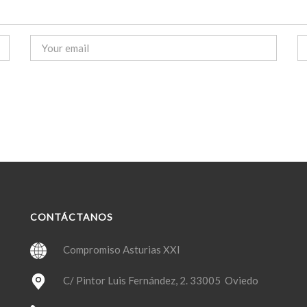
CONTÁCTANOS
Compromiso Asturias XXI
C/ Pintor Luis Fernández, 2. 33005 Oviedo