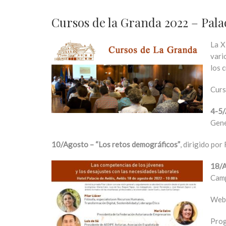
Cursos de la Granda 2022 – Palac
La X
vari
los 
Curs
4-5/
Gene
10/Agosto – “Los retos demográficos”
, dirigido po
18/A
Camp
Web 
Prog