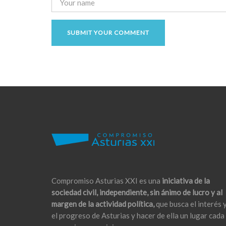
Compromiso Asturias XXI es una
iniciativa de la
sociedad civil, independiente, sin ánimo de lucro y al
margen de la actividad política,
que busca el interés 
el progreso de Asturias y hacer de ella un lugar cada