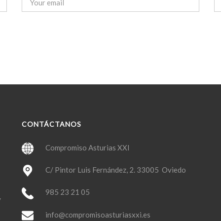
CONTÁCTANOS
Compromiso Asturias XXI
C/ Pintor Luis Fernández, 2. 33005 Oviedo
985 23 21 05
y
info@compromisoasturiasxxi.es