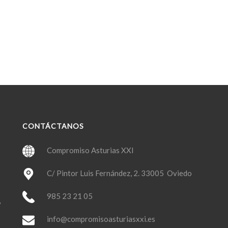
CONTÁCTANOS
Compromiso Asturias XXI
C/ Pintor Luis Fernández, 2. 33005 Oviedo
985 23 21 05
y
info@compromisoasturiasxxi.es