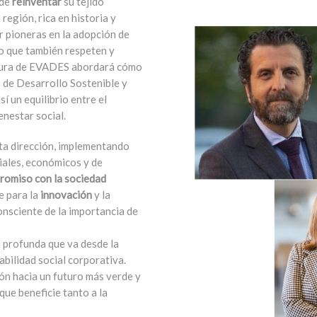
 de
reinventar
su tejido
región, rica en historia y
r pioneras en la adopción de
no que también respeten y
ausura de EVADES abordará cómo
s de Desarrollo Sostenible y
í un equilibrio entre el
enestar social.
ta dirección, implementando
iales, económicos y de
romiso
con la sociedad
e para la
innovación
y la
nsciente de la importancia de
 profunda que va desde la
abilidad social corporativa.
ión hacia un futuro más verde y
ue beneficie tanto a la