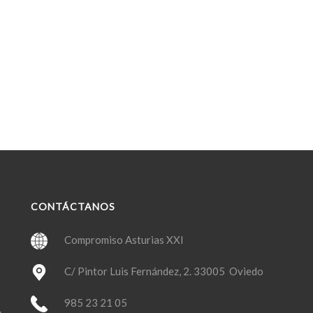
CONTÁCTANOS
Compromiso Asturias XXI
C/ Pintor Luis Fernández, 2. 33005 Oviedo
985 23 21 05
y