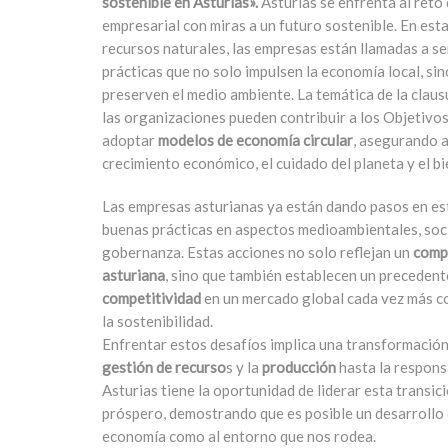
sostenible en Asturias».
Asturias se enfrenta al reto
empresarial con miras a un futuro sostenible. En esta 
recursos naturales, las empresas están llamadas a se
prácticas que no solo impulsen la economía local, si
preserven el medio ambiente. La temática de la cl
las organizaciones pueden contribuir a los Objetivo
adoptar
modelos de economía circular
, asegurando as
crecimiento económico, el cuidado del planeta y el bi
Las empresas asturianas ya están dando pasos en es
buenas prácticas en aspectos medioambientales, soc
gobernanza. Estas acciones no solo reflejan un
comp
asturiana
, sino que también establecen un precedent
competitividad
en un mercado global cada vez más co
la sostenibilidad.
Enfrentar estos desafíos implica una transformación
gestión de recurso
s y la
producción
hasta la respons
Asturias tiene la oportunidad de liderar esta transic
próspero, demostrando que es posible un desarrollo q
economía como al entorno que nos rodea.